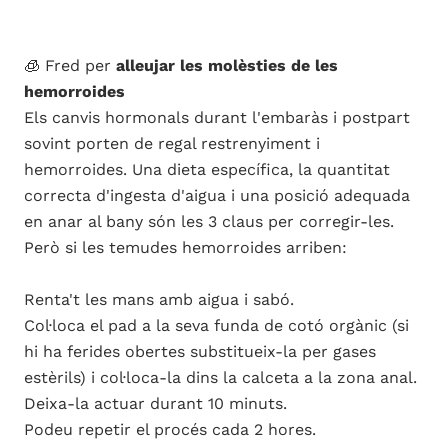
🧊 Fred per
alleujar les molèsties de les
hemorroides
Els canvis hormonals durant l'embaràs i postpart
sovint porten de regal restrenyiment i
hemorroides. Una dieta específica, la quantitat
correcta d'ingesta d'aigua i una posició adequada
en anar al bany són les 3 claus per corregir-les.
Però si les temudes hemorroides arriben:
Renta't les mans amb aigua i sabó.
Col·loca el pad a la seva funda de cotó orgànic (si
hi ha ferides obertes substitueix-la per gases
estèrils) i col·loca-la dins la calceta a la zona anal.
Deixa-la actuar durant 10 minuts.
Podeu repetir el procés cada 2 hores.