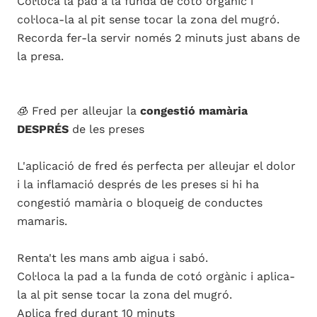
Col·loca la pad a la funda de cotó orgànic i
col·loca-la al pit sense tocar la zona del mugró.
Recorda fer-la servir només 2 minuts just abans de
la presa.
🧊 Fred per alleujar la
congestió mamària
DESPRÉS
de les preses
L'aplicació de fred és perfecta per alleujar el dolor
i la inflamació després de les preses si hi ha
congestió mamària o bloqueig de conductes
mamaris.
Renta't les mans amb aigua i sabó.
Col·loca la pad a la funda de cotó orgànic i aplica-
la al pit sense tocar la zona del mugró.
Aplica fred durant 10 minuts