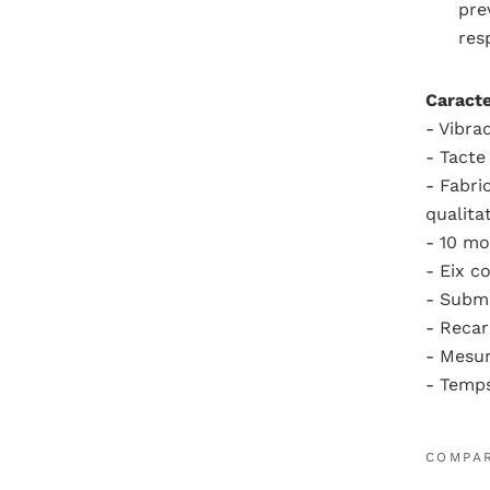
pre
res
Caracte
- Vibra
- Tacte
- Fabri
qualitat
- 10 mo
- Eix c
- Subme
- Recar
- Mesur
- Temps
COMPA