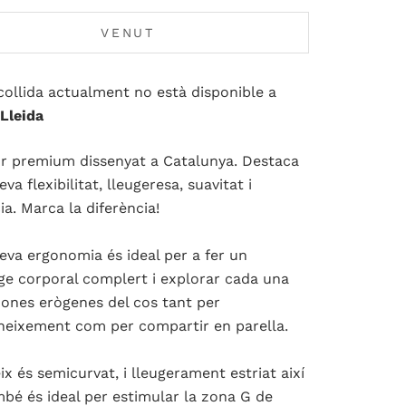
VENUT
collida actualment no està disponible a
 Lleida
r premium dissenyat a Catalunya. Destaca
eva flexibilitat, lleugeresa, suavitat i
ia. Marca la diferència!
seva ergonomia és ideal per a fer un
e corporal complert i explorar cada una
zones erògenes del cos tant per
eixement com per compartir en parella.
eix és semicurvat, i lleugerament estriat així
bé és ideal per estimular la zona G de