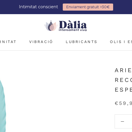
Intimitat conscient
Enviament gratuït >30€
RNITAT
VIBRACIÓ
LUBRICANTS
OLIS I 
RNITAT
VIBRACIÓ
LUBRICANTS
OLIS I 
ARI
REC
ESP
€59,