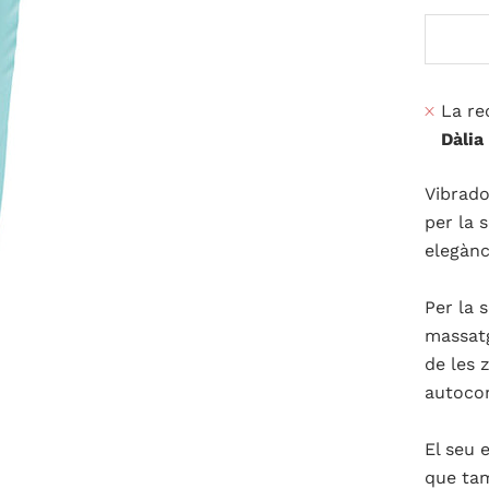
La re
Dàlia
Vibrado
per la s
elegànc
Per la 
massatg
de les 
autocon
El seu 
que tam