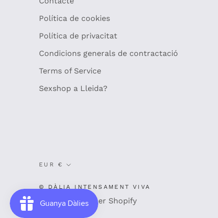
Contacte
Política de cookies
Política de privacitat
Condicions generals de contractació
Terms of Service
Sexshop a Lleida?
Moneda
EUR €
© DÀLIA INTENSAMENT VIVA
Desenvolupat per Shopify