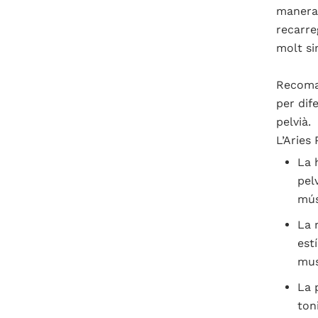
manera 
recarre
molt s
Recoma
per
dif
pelvià.
L’Aries
La 
pelv
mús
La 
est
mus
La 
ton