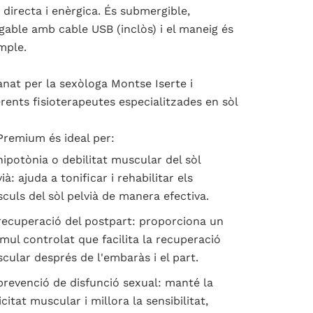
directa i enèrgica. És submergible,
gable amb cable USB (inclòs) i el maneig és
imple.
nat per la sexòloga Montse
Iserte
i
erents
fisioterapeutes
especialitzades en sòl
 Premium és ideal per:
hipotònia o debilitat muscular del sòl
ià: ajuda a tonificar i rehabilitar els
culs del sòl pelvià de manera efectiva.
recuperació del postpart: proporciona un
ímul controlat que facilita la recuperació
cular després de l'embaràs i el part.
prevenció de disfunció sexual: manté la
icitat muscular i millora la sensibilitat,