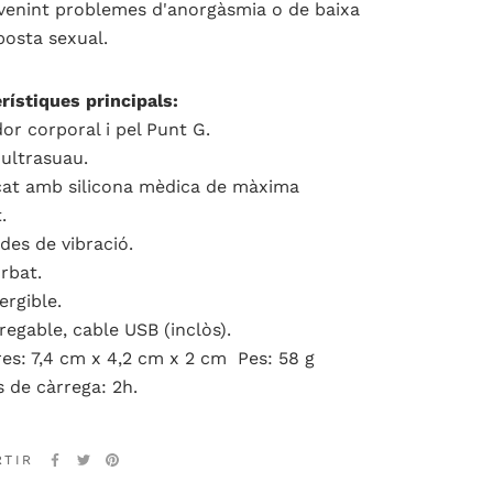
venint problemes d'anorgàsmia o de baixa
posta sexual.
rístiques principals:
dor corporal i pel Punt G.
 ultrasuau.
cat amb silicona mèdica de màxima
.
des de vibració.
orbat.
rgible.
regable, cable USB (inclòs).
es: 7,4 cm x 4,2 cm x 2 cm Pes: 58 g
 de càrrega: 2h.
RTIR