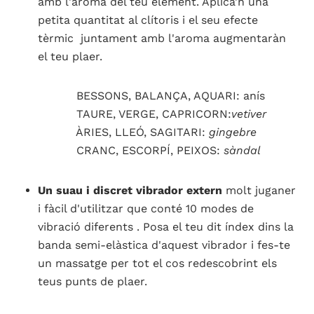
amb l'aroma del teu element. Aplica'n una
petita quantitat al clítoris i el seu efecte
tèrmic juntament amb l'aroma augmentaràn
el teu plaer.
BESSONS, BALANÇA, AQUARI: anís
TAURE, VERGE, CAPRICORN:
vetiver
ÀRIES, LLEÓ, SAGITARI:
gingebre
CRANC, ESCORPÍ, PEIXOS:
sàndal
Un suau i discret vibrador extern
molt juganer
i fàcil d'utilitzar que conté 10 modes de
vibració diferents . Posa el teu dit índex dins la
banda semi-elàstica d'aquest vibrador i fes-te
un massatge per tot el cos redescobrint els
teus punts de plaer.